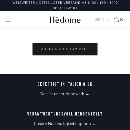
Direkt
WELTWEITER KOSTENLOSER VERSAND AB €100 / £90 / $110
zum
BESTELLWERT
Inhalt
Währung
(
0
)
GBP £
ZURÜCK ZU SHOP ALLE
Gefertigt in Italien & UK
Das ist unser Handwerk →
Verantwortungsvoll hergestellt
Unsere Nachhaltigkeitsagenda →